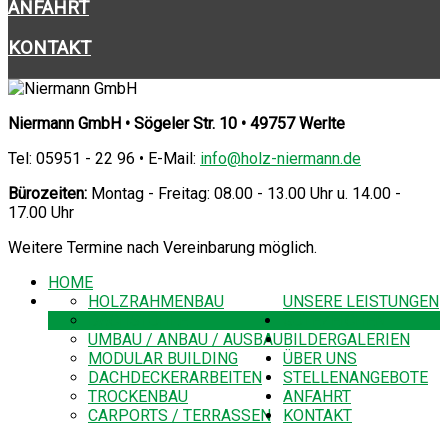
ANFAHRT
KONTAKT
Niermann GmbH • Sögeler Str. 10 • 49757 Werlte
Tel: 05951 - 22 96 • E-Mail:
info@holz-niermann.de
Bürozeiten:
Montag - Freitag: 08.00 - 13.00 Uhr u. 14.00 -
17.00 Uhr
Weitere Termine nach Vereinbarung möglich.
HOME
HOLZRAHMENBAU
UNSERE LEISTUNGEN
DACHSTÜHLE
GÜTEZEICHEN
UMBAU / ANBAU / AUSBAU
BILDERGALERIEN
MODULAR BUILDING
ÜBER UNS
DACHDECKERARBEITEN
STELLENANGEBOTE
TROCKENBAU
ANFAHRT
CARPORTS / TERRASSEN
KONTAKT