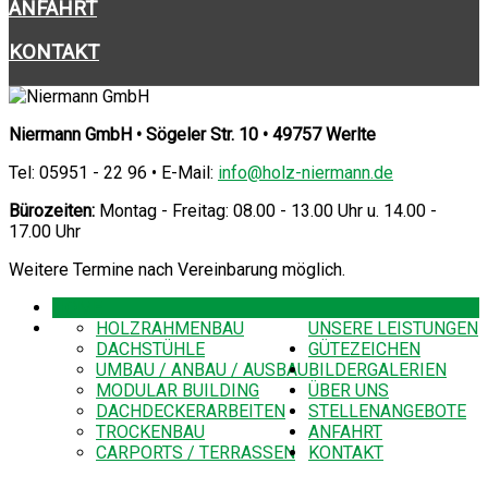
ANFAHRT
KONTAKT
Niermann GmbH • Sögeler Str. 10 • 49757 Werlte
Tel: 05951 - 22 96 • E-Mail:
info@holz-niermann.de
Bürozeiten:
Montag - Freitag: 08.00 - 13.00 Uhr u. 14.00 -
17.00 Uhr
Weitere Termine nach Vereinbarung möglich.
HOME
HOLZRAHMENBAU
UNSERE LEISTUNGEN
DACHSTÜHLE
GÜTEZEICHEN
UMBAU / ANBAU / AUSBAU
BILDERGALERIEN
MODULAR BUILDING
ÜBER UNS
DACHDECKERARBEITEN
STELLENANGEBOTE
TROCKENBAU
ANFAHRT
CARPORTS / TERRASSEN
KONTAKT